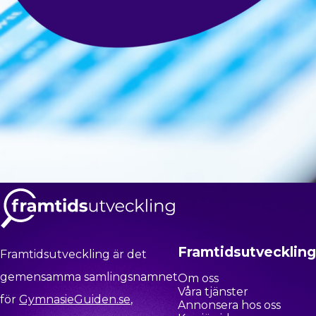
Framtidsutveckling
Framtidsutveckling är det
gemensamma samlingsnamnet
Om oss
Våra tjänster
för
GymnasieGuiden.se
,
Annonsera hos oss