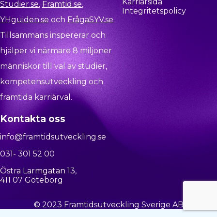
Karriärsida
Studier.se
,
Framtid.se
,
Integritetspolicy
YHguiden.se
och
FrågaSYV.se
.
Tillsammans inspererar och
hjälper vi närmare 8 miljoner
människor till val av studier,
kompetensutveckling och
framtida karriärval.
Kontakta oss
info@framtidsutveckling.se
031- 301 52 00
Östra Larmgatan 13,
411 07 Göteborg
© 2023 Framtidsutveckling Sverige AB